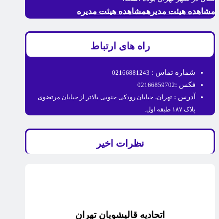
مشاهده هیئت مدیره
مشاهده هیئت مدیره
راه های ارتباط
شماره تماس :
02166881243
فکس :
02166859702
آدرس :
تهران، خیابان رودکی جنوبی بالاتر از خیابان مرتضوی
پلاک ۱۸۷ طبقه اول.
نظرات اخیر
اتحادیه قالیشویان تهران