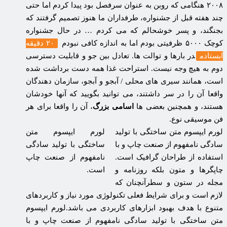
۲۰۰۸ هنگامی که روبن به عنوان سرفصل بود پیدا کردم اما حتی
چند هفته قبل از جشنواره، طرفداران ما هنوز تصمیم گرفتند که
بجنگند، و پسر خوشحالم که می کردم … در حال جشنواره
کوچک ۵۰۰۰ ظرفیتی بودم اما به اندازه کافی نبودم
۲۰ دقیقه
ایستادم
در بارها و توالت ها. تعادل بین جو و قابلیت دسترسی
دوم به هیچ وجه نیست. استراحت غذا همه دست برداشت شده
است، همانند سیری های محلی / آبجو و آبجو، سازمان دهندگان
واقعا آن را در سر داشتند، می توانید بگویید که آنها خودشان
هستند، و همچنین بعضی ها
اسامی بزرگ
، آن را واقعا برای هر
فن موسیقی نوع.
لورم ایپسوم متن ساختگی با تولید
لورم ایپسوم متن
سادگی نامفهوم از صنعت چاپ و با
ساختگی با تولید سادگی
استفاده از طراحان گرافیک است.
نامفهوم از صنعت چاپ
چاپگرها و متون بلکه روزنامه و
است.
مجله در ستون و سطرآنچنان که
لازم است و برای شرایط فعلی تکنولوژی مورد نیاز و کاربردهای
متنوع با هدف بهبود ابزارهای کاربردی می باشد.لورم ایپسوم
متن ساختگی با تولید سادگی نامفهوم از صنعت چاپ و با