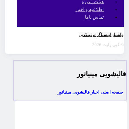
هیئت مدیره
اطلاعیه و اخبار
تماس باما
واتساپ
اینستاگرام
لینکدین
© کپی رایت 2026
قاليشویی مينياتور
صفحه اصلی
اخبار
قاليشویی مينياتور