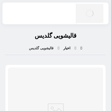
قاليشويی گلديس
اخبار
قاليشويی گلديس