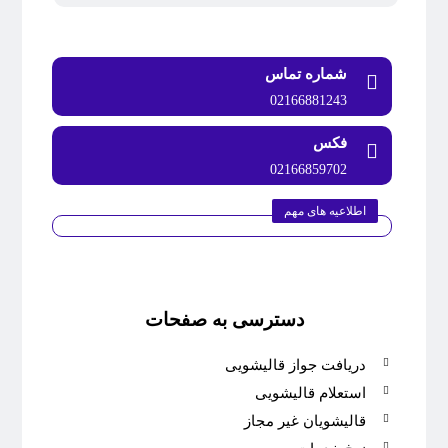
شماره تماس
02166881243
فکس
02166859702
اطلاعیه های مهم
دسترسی به صفحات
دریافت جواز قالیشویی
استعلام قالیشویی
قالیشویان غیر مجاز