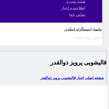
هیئت مدیره
اطلاعیه و اخبار
تماس باما
واتساپ
اینستاگرام
لینکدین
© کپی رایت 2026
قاليشويی پرويز ذوالقدر
صفحه اصلی
اخبار
قاليشويی پرويز ذوالقدر