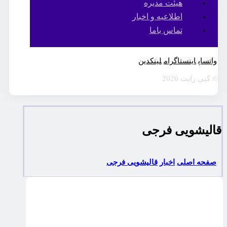
هیئت مدیره
اطلاعیه و اخبار
تماس باما
واتساپ
اینستاگرام
لینکدین
© کپی رایت 2026
قاليشويی فرجی
صفحه اصلی
اخبار
قاليشويی فرجی