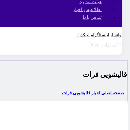
هیئت مدیره
اطلاعیه و اخبار
تماس باما
واتساپ
اینستاگرام
لینکدین
© کپی رایت 2026
قاليشويی فرات
صفحه اصلی
اخبار
قاليشويی فرات