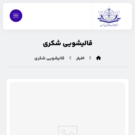
قاليشويی شكری
اخبار
قاليشويی شكری