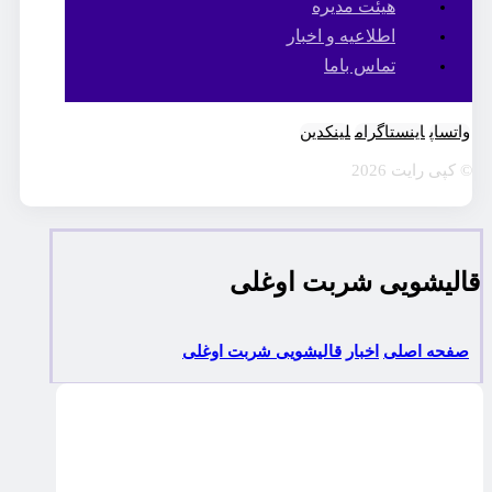
هیئت مدیره
اطلاعیه و اخبار
تماس باما
واتساپ
اینستاگرام
لینکدین
© کپی رایت 2026
قاليشويی شربت اوغلی
صفحه اصلی
اخبار
قاليشويی شربت اوغلی