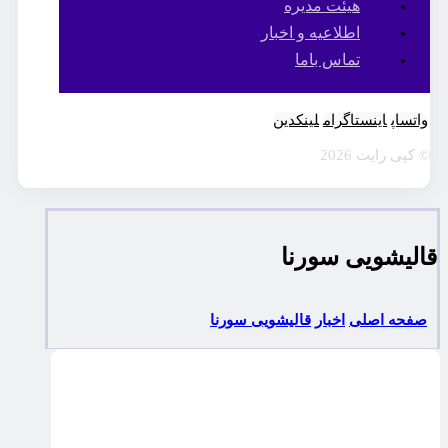
هیئت مدیره
اطلاعیه و اخبار
تماس باما
واتساپ
اینستاگرام
لینکدین
© کپی رایت 2026
قاليشويی سورنا
صفحه اصلی
اخبار
قاليشويی سورنا