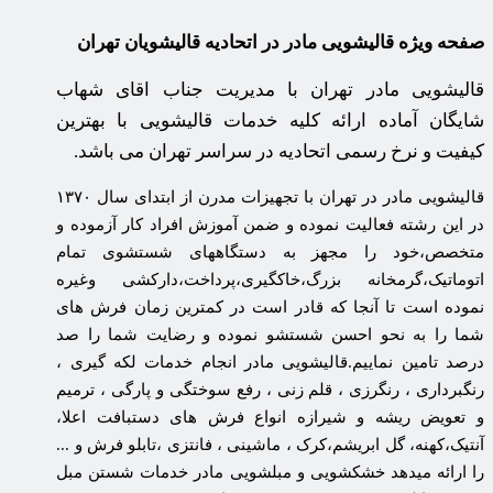
صفحه ویژه قالیشویی مادر در اتحادیه قالیشویان تهران
قالیشویی مادر تهران با مدیریت جناب اقای شهاب
شایگان آماده ارائه کلیه خدمات قالیشویی با بهترین
کیفیت و نرخ رسمی اتحادیه در سراسر تهران می باشد.
قالیشویی مادر در تهران با تجهیزات مدرن
از ابتدای سال ۱۳۷۰
در این رشته فعالیت نموده و ضمن آموزش افراد کار آزموده و
متخصص،خود را مجهز به دستگاههای شستشوی تمام
اتوماتیک،گرمخانه بزرگ،خاکگیری،پرداخت،دارکشی وغیره
نموده است تا آنجا که قادر است در کمترین زمان فرش های
شما را به نحو احسن شستشو نموده و رضایت شما را صد
درصد تامین نماییم.قالیشویی مادر انجام خدمات لکه گیری ،
رنگبرداری ، رنگرزی ، قلم زنی ، رفع سوختگی و پارگی ، ترمیم
و تعویض ریشه و شیرازه انواع فرش های دستبافت اعلا،
آنتیک،کهنه، گل ابریشم،کرک ، ماشینی ، فانتزی ،تابلو فرش و ...
را ارائه میدهد خشکشویی و مبلشویی مادر خدمات شستن مبل