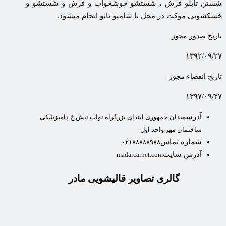
شستن تابلو فرش ، شستشو خوشخواب و فرش و شستشو و
خشکشویی موکت در محل با شامپو نانو انجام میشود.
تاریخ صدور مجوز
۱۳۹۲/۰۹/۲۷
تاریخ انقضاء مجوز
۱۳۹۷/۰۹/۲۷
آدرس
میدان جمهوری ابتدای بزرگراه نواب نبش خ دامپزشکی
ساختمان مهر واحد اول
شماره تماس
۰۲۱۸۸۸۸۸۹۸۸
آدرس سایت
madarcarpet.com
گالری تصاویر قالیشویی مادر