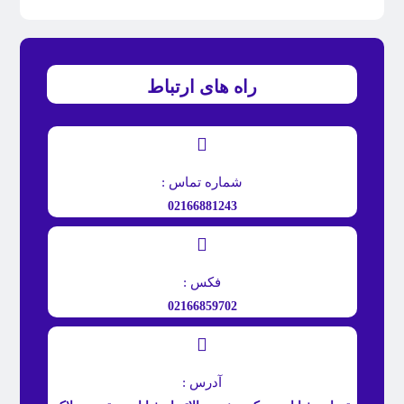
راه های ارتباط
شماره تماس :
02166881243
فکس :
02166859702
آدرس :