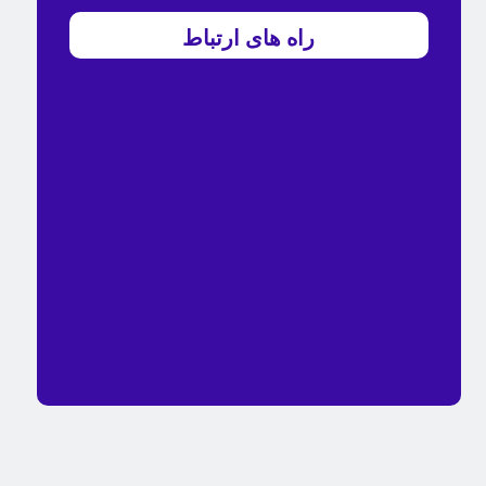
راه های ارتباط
شماره تماس :
02166881243
فکس :
02166859702
آدرس :
تهران، خیابان رودکی جنوبی بالاتر از خیابان مرتضوی
پلاک ۱۸۷ طبقه اول.