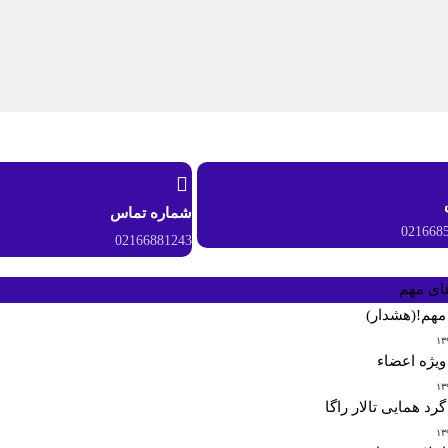
شماره تماس
021668
02166881243
های مهم
مهم!(هشدار)
ویژه اعضاء
گرد همایی تالار راگا