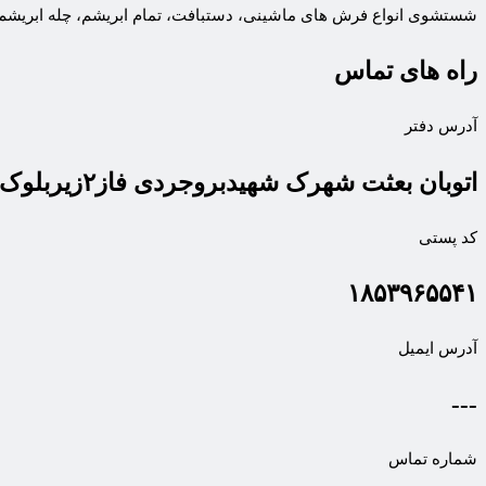
شستشوی انواع فرش های ماشینی، دستبافت، تمام ابریشم، چله ابریشم 
راه های تماس
آدرس دفتر
اتوبان بعثت شهرک شهیدبروجردی فاز۲زیربلوک۹۳طبقه همکف
کد پستی
۱۸۵۳۹۶۵۵۴۱
آدرس ایمیل
---
شماره تماس