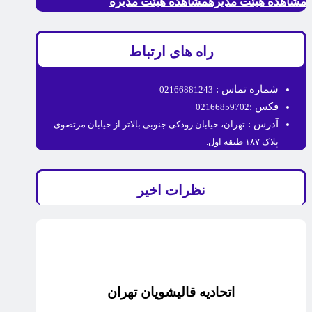
مشاهده هیئت مدیره
مشاهده هیئت مدیره
راه های ارتباط
شماره تماس :
02166881243
فکس :
02166859702
آدرس :
تهران، خیابان رودکی جنوبی بالاتر از خیابان مرتضوی
پلاک ۱۸۷ طبقه اول.
نظرات اخیر
اتحادیه قالیشویان تهران