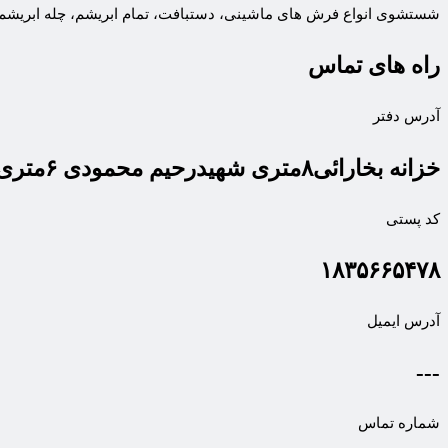
شستشوی انواع فرش های ماشینی، دستبافت، تمام ابریشم، چله ابریشم 
راه های تماس
آدرس دفتر
خزانه بخارائی۸متری شهیدرحیم محمودی ۶متری شهیدشریفیان
کد پستی
۱۸۳۵۶۶۵۴۷۸
آدرس ایمیل
---
شماره تماس