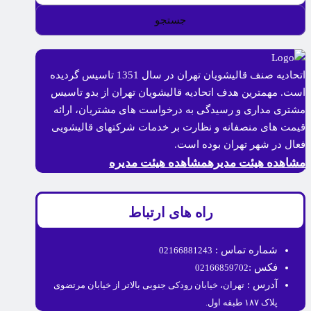
اتحادیه صنف قالیشویان تهران در سال 1351 تاسیس گردیده
است. مهمترین هدف اتحادیه قالیشویان تهران از بدو تاسیس
مشتری مداری و رسیدگی به درخواست های مشتریان، ارائه
قیمت های منصفانه و نظارت بر خدمات شرکتهای قالیشویی
فعال در شهر تهران بوده است.
مشاهده هیئت مدیره
مشاهده هیئت مدیره
راه های ارتباط
شماره تماس :
02166881243
فکس :
02166859702
آدرس :
تهران، خیابان رودکی جنوبی بالاتر از خیابان مرتضوی
پلاک ۱۸۷ طبقه اول.