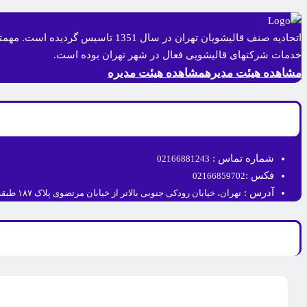
اتحادیه صنف قالیشویان تهران در 
خدمات شرکتهای قالیشویی فعال در شهر تهران بوده است.
مشاهده هیئت مدیره
مشاهده هیئت مدیره
شماره تماس :
02166881243
فکس :
02166859702
آدرس :
تهران، خیابان رودکی جنوبی بالاتر از خیابان مرتضوی پلاک ۱۸۷ طبقه اول.