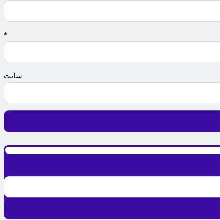
ل
*
یت